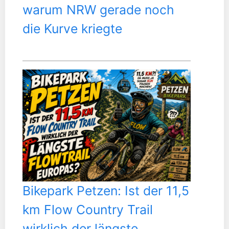
warum NRW gerade noch
die Kurve kriegte
Bikepark Petzen: Ist der 11,5
km Flow Country Trail
wirklich der längste