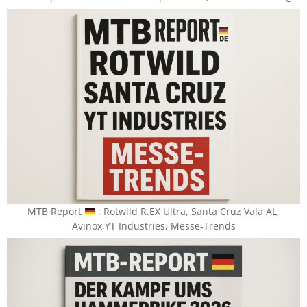
MTB Report
​ : Rotwild R.EX Ultra, Santa Cruz Vala AL,
Avinox,YT Industries, Messe-Trends