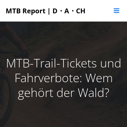
Zum
MTB Report | D・A・CH
Inhalt
springen
MTB-Trail-Tickets und
Fahrverbote: Wem
gehört der Wald?