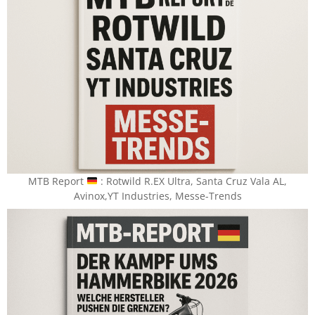
MTB Report
​ : Rotwild R.EX Ultra, Santa Cruz Vala AL,
Avinox,YT Industries, Messe-Trends