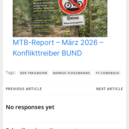
MTB-Report – März 2026 –
Konflikttreiber BUND
Tags:
DER TRAILBOOM
MARKUS FLOSSMANNS
YT-COMEBACK
Post
Post
PREVIOUS ARTICLE
NEXT ARTICLE
navigation
navigation
No responses yet