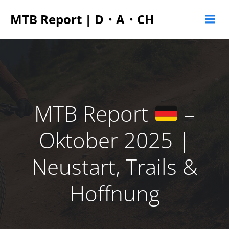
Zum
MTB Report | D・A・CH
Inhalt
springen
MTB Report
–
Oktober 2025 |
Neustart, Trails &
Hoffnung