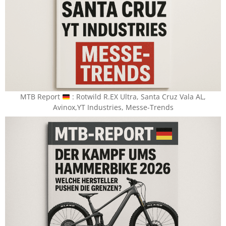
MTB Report
​ : Rotwild R.EX Ultra, Santa Cruz Vala AL,
Avinox,YT Industries, Messe-Trends