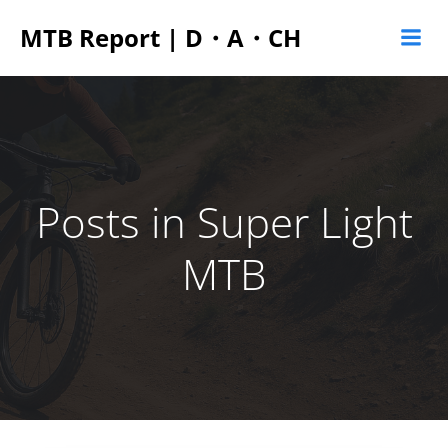
Zum
MTB Report | D・A・CH
Inhalt
springen
Posts in Super Light
MTB