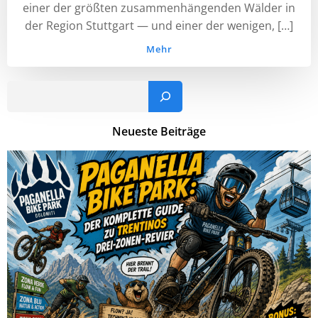
einer der größten zusammenhängenden Wälder in
der Region Stuttgart — und einer der wenigen, […]
Mehr
Such
Neueste Beiträge