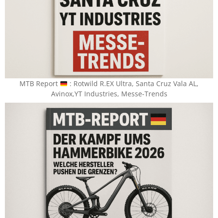
MTB Report
​ : Rotwild R.EX Ultra, Santa Cruz Vala AL,
Avinox,YT Industries, Messe-Trends