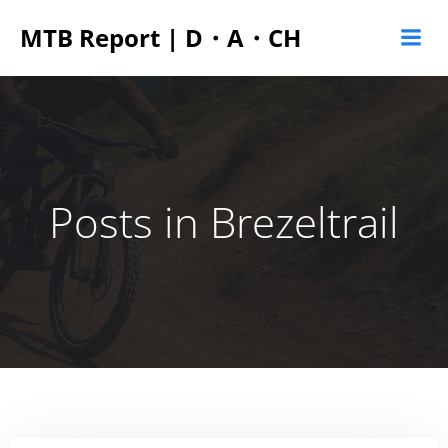
Zum
MTB Report | D・A・CH
Inhalt
springen
Posts in Brezeltrail